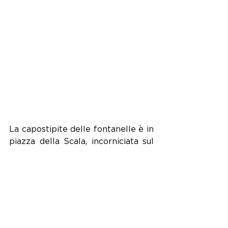
La capostipite delle fontanelle è in 
piazza della Scala, incorniciata sul 
terreno da un’elegante greca in 
mosaico. In onore della 
primogenitura, è l’unica ad essere 
totalmente in ottone dorato e non 
in ghisa. Disegnata da Luca 
Beltrami (l’architetto che ricostruì 
il Castello e tanti altri edifici della 