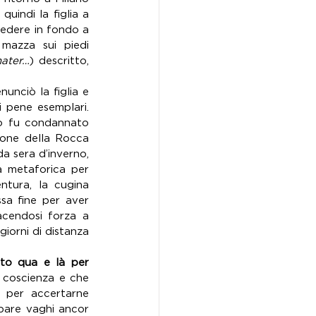
uindi la figlia a 
edere in fondo a 
mazza sui piedi 
mater…
) descritto, 
nciò la figlia e 
i pene esemplari. 
lo fu condannato 
ione della Rocca 
da sera d’inverno, 
 metaforica per 
ntura, la cugina 
a fine per aver 
cendosi forza a 
iorni di distanza 
to qua e là per 
 coscienza e che 
a per accertarne 
pare vaghi ancor 