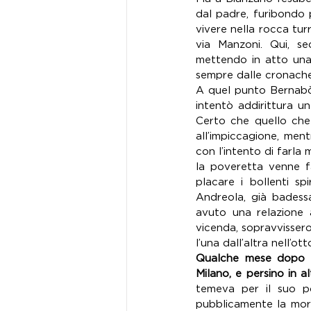
dal padre, furibondo p
vivere nella rocca tur
via Manzoni. Qui, se
mettendo in atto una
sempre dalle cronache 
A quel punto Bernabò 
intentò addirittura un
Certo che quello che 
all’impiccagione, men
con l’intento di farla 
la poveretta venne f
placare i bollenti sp
Andreola, già badess
avuto una relazione
vicenda, sopravvissero
l’una dall’altra nell’ot
Qualche mese dopo p
Milano, e persino in a
temeva per il suo pot
pubblicamente la mort