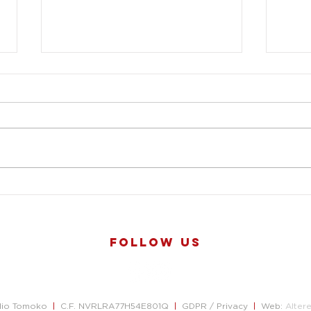
Tr
La Milano di
Agostino - 1
FOLLOW US
dio Tomoko
|
C.F. NVRLRA77H54E801Q
|
GDPR / Privacy
|
Web:
Alter