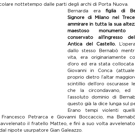
colare nottetempo dalle parti degli archi di Porta Nuova.
Bernarda era 
figlia di Be
Signore di Milano nel Trece
ammirare in tutta la sua altez
maestoso monumento f
conservato all’ingresso de
Antica del Castello.
 L’opera
dallo stesso Bernabò mentr
vita, era originariamente co
d’oro ed era stata collocata 
Giovanni in Conca (attuale 
proprio dietro l’altar maggior
scintillio dell’oro oscurasse 
che la circondavano, ed a
l’assoluto dominio di Bernab
questo già la dice lunga sul p
Erano tempi violenti quelli
 Francesco Petrarca e Giovanni Boccaccio, ma Bernabò 
vvelenato il fratello Matteo, e finì a suo volta avvelenato
i dal nipote usurpatore Gian Galeazzo. 