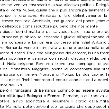
erché vedeva così svanire la sua alleanza politica. Relegò q
rita di Porta Nuova, quella che si può ancora parzialmente v
condo le cronache, Bernarda si tirò definitivamente la 
 tresca con tale Antoniolo, una guardia del padre (
talis 
dell’epoca, come seduttore più bello che intelligente. 
diede fuori di matto e, per salvaguardare il suo onore, denu
 processo pubblico sollecitando i giudici all’applicazione d
era concesso a lui non era concesso alla figlia! Antonio
tre Bernarda venne incarcerata a pane e acqua nella prig
morire di stenti. Pare che all’ingresso del carcere, in una fred
atta spogliare e bagnata con secchi d’acqua gelida, pena
iriti. Nella prigione, Bernarda trovò una compagna di sve
a del Monastero Maggiore, anche lei condannata alla stess
 amorosa del genere Monaca di Monza. Le due tapine, fa
 sette mesi finché morirono di consunzione e stenti a pochi g
tobre del 1376.
erò il fantasma di Bernarda cominciò ad essere avvista
ltre città quali Bologna e Firenze.
 Bernabò, a cui rodeva la
ere, arrivò addirittura a riesumare il corpo della figli
e. Ma nulla poté contro il suo fantasma che dopo secoli 