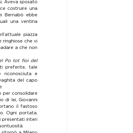
i. Aveva sposato 
ce costruire una 
ei Bernabò ebbe 
uali una ventina 
l’attuale piazza 
 ringhiose che vi 
badare a che non 
l Po tot fioi del 
 preferite, tale 
 riconosciuta e 
vaghita del capo 
e.
 per consolidare 
di lei, Giovanni 
rtano il fastoso 
o. Ogni portata, 
 presentati interi 
sontuosità.
ritornò a Milano 