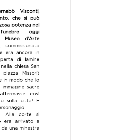
rnabò Visconti, 
nto, che si può 
zosa potenza nel 
unebre oggi 
l Museo d’Arte 
, commissionata 
e era ancora in 
perta di lamine 
nella chiesa San 
piazza Missori) 
e in modo che lo 
le immagine sacre 
ffermasse così 
ò sulla città! E 
ersonaggio.
. Alla corte si 
era arrivato a 
 da una minestra 