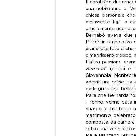
Il carattere di Bernab
una nobildonna di Ver
chiesa personale che
diciassette figli, a 
ufficialmente riconosci
Bernabò aveva due pas
Missori in un palazzo 
erano ospitate e che 
dimagrissero troppo, 
L’altra passione eran
Bernabò
” (di qui e d
Giovannola Montebret
addirittura cresciuta
delle guardie, il bell
Pare che Bernarda foss
il regno, venne data 
Suardo, e trasferita n
matrimonio celebrato 
composta da carne e sel
sotto una vernice d’or
Ma a Bianzano l’esube