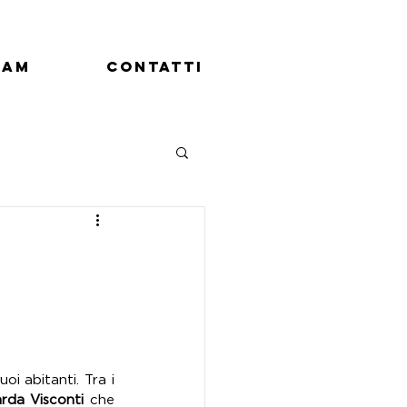
eam
Contatti
i abitanti. Tra i 
rda Visconti
 che 