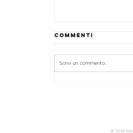
Commenti
Scrivi un commento...
La Milano di
Agostino - 2
© 2024 Ra