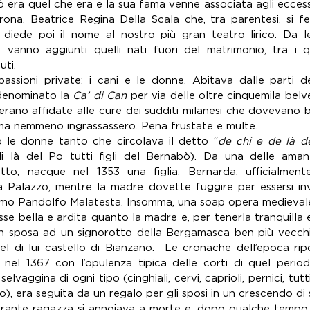
ò era quel che era e la sua fama venne associata agli eccess
ona, Beatrice Regina Della Scala che, tra parentesi, si fe
 diede poi il nome al nostro più gran teatro lirico. Da l
cui vanno aggiunti quelli nati fuori del matrimonio, tra i q
uti.
sioni private: i cani e le donne. Abitava dalle parti del
denominato la 
Ca’ di Can
 per via delle oltre cinquemila belve
erano affidate alle cure dei sudditi milanesi che dovevano 
ma nemmeno ingrassassero. Pena frustate e multe.
o le donne tanto che circolava il detto “
de chi e de là de
i là del Po tutti figli del Bernabò). Da una delle amanti
to, nacque nel 1353 una figlia, Bernarda, ufficialmente
 a Palazzo, mentre la madre dovette fuggire per essersi in
issimo Pandolfo Malatesta. Insomma, una soap opera medieval
e bella e ardita quanto la madre e, per tenerla tranquilla e
in sposa ad un signorotto della Bergamasca ben più vecchio 
el di lui castello di Bianzano.  Le cronache dell’epoca ripo
nel 1367 con l’opulenza tipica delle corti di quel period
vaggina di ogni tipo (cinghiali, cervi, caprioli, pernici, tutti
o), era seguita da un regalo per gli sposi in un crescendo di 
rante ragazza si annoiava a morte e, dopo qualche tempo, 