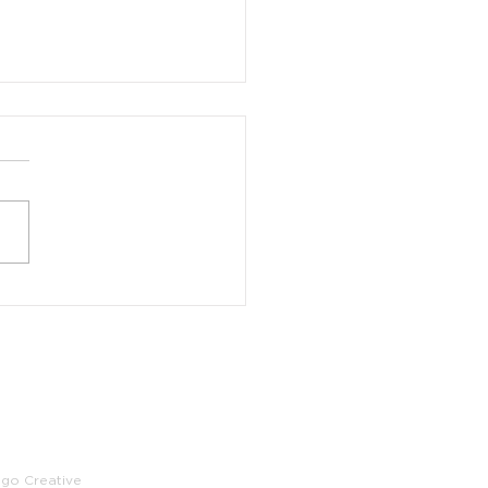
ue legacy
ego Creative