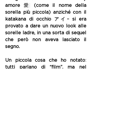
amore 
愛
 (come il nome della 
sorella più piccola) anziché con il 
katakana di occhio 
アイ
– si era 
provato a dare un nuovo look alle 
sorelle ladre, in una sorta di sequel 
che però non aveva lasciato il 
segno.
Un piccola cosa che ho notato
: 
tutti parlano di “film”, ma nel 
trailer giapponese compare la 
dicitura “la serie anime su Star 
dal…”
. 
Il termine “
anime
” usato nel lancio 
è infatti un po’ generico e 
lascia 
aperto il dubbio che non si tratti 
solo di un lungometraggio, bensì di 
una vera e propria serie animata
. E 