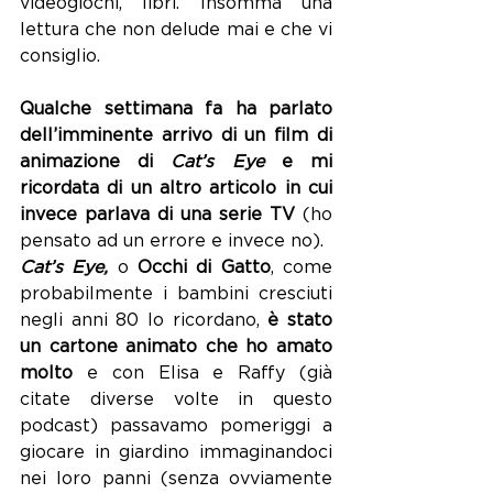
videogiochi, libri. Insomma una 
lettura che non delude mai e che vi 
consiglio.
Qualche settimana fa ha parlato 
dell’imminente arrivo di un film di 
animazione di 
Cat’s Eye
 e mi 
ricordata di un altro articolo in cui 
invece parlava di una serie TV
 (ho 
pensato ad un errore e invece no).
Cat’s Eye,
 o 
Occhi di Gatto
, come 
probabilmente i bambini cresciuti 
negli anni 80 lo ricordano, 
è stato 
un cartone animato che ho amato 
molto
 e con Elisa e Raffy (già 
citate diverse volte in questo 
podcast) passavamo pomeriggi a 
giocare in giardino immaginandoci 
nei loro panni (senza ovviamente 