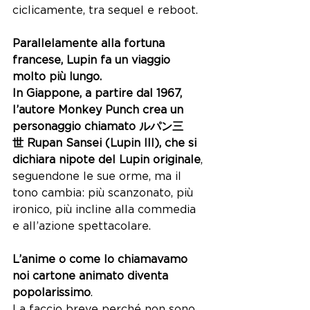
ciclicamente, tra sequel e reboot.
Parallelamente alla fortuna 
francese, Lupin fa un viaggio 
molto più lungo.
In Giappone, a partire dal 1967, 
l’autore Monkey Punch crea un 
personaggio chiamato ルパン三
世 Rupan Sansei (Lupin III), che si 
dichiara nipote del Lupin originale
, 
seguendone le sue orme, ma il 
tono cambia: più scanzonato, più 
ironico, più incline alla commedia 
e all’azione spettacolare. 
L’anime o come lo chiamavamo 
noi cartone animato diventa 
popolarissimo
. 
La faccio breve perché non sono 