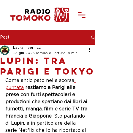
Post
Laura Invernizzi
25 giu 2025
Tempo di lettura: 4 min
Lupin: tra
Parigi e Tokyo
Come anticipato nella scorsa
puntata
restiamo a Parigi alle 
prese con furti spettacolari e 
produzioni che spaziano dai libri ai 
fumetti, manga, film e serie TV tra 
Francia e Giappone
. Sto parlando 
di
 Lupin
, e in particolare della 
serie Netflix che lo ha riportato al 