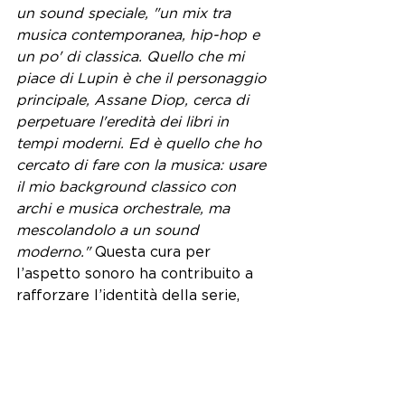
un sound speciale, "un mix tra 
musica contemporanea, hip-hop e 
un po' di classica. Quello che mi 
piace di Lupin è che il personaggio 
principale, Assane Diop, cerca di 
perpetuare l'eredità dei libri in 
tempi moderni. Ed è quello che ho 
cercato di fare con la musica: usare 
il mio background classico con 
archi e musica orchestrale, ma 
mescolandolo a un sound 
moderno." 
Questa cura per 
l’aspetto sonoro ha contribuito a 
rafforzare l’identità della serie, 
rendendola riconoscibile, anche 
perché ad ogni personaggio è 
stato creato un tema musicale che 
si mescola poi con gli altri e 
sottolineando l’umore della scena.