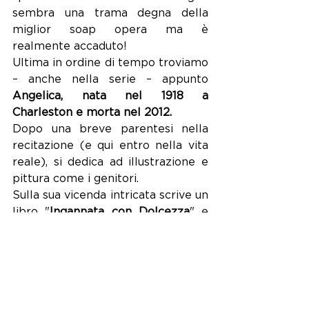
sembra una trama degna della 
miglior soap opera ma è 
realmente accaduto! 
Ultima in ordine di tempo troviamo 
– anche nella serie – appunto 
Angelica, nata nel 1918 a 
Charleston e morta nel 2012.
Dopo una breve parentesi nella 
recitazione (e qui entro nella vita 
reale), si dedica ad illustrazione e 
pittura come i genitori. 
Sulla sua vicenda intricata scrive un 
libro "
Ingannata con Dolcezza
" e 
ha donato alla fondazione che si 
occupa di preservare Charleston, 
questa dimora sospesa nel tempo - 
diverse opere e disegni della sua 
famiglia