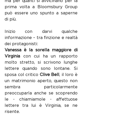
ma per quanti si avvicinano per la 
prima volta a Bloomsbury Group 
può essere uno spunto a saperne 
di più.
Inizio con darvi qualche 
informazione – tra finzione e realtà 
dei protagonisti:
Vanessa è la sorella maggiore di 
Virginia 
con cui ha un rapporto 
molto stretto, si scrivono lunghe 
lettere quando sono lontane. Si 
sposa col critico 
Clive Bell
, il loro è 
un matrimonio aperto, questo non 
sembra particolarmente 
preoccuparla anche se scoprendo 
le - chiamiamole - affettuose 
lettere tra lui è Virginia, se ne 
risente.