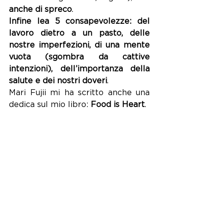
anche di spreco
.
Infine lea 5 consapevolezze: del 
lavoro dietro a un pasto, delle 
nostre imperfezioni, di una mente 
vuota (sgombra da cattive 
intenzioni), dell’importanza della 
salute e dei nostri doveri
.
Mari Fujii mi ha scritto anche una 
dedica sul mio libro: 
Food is Heart
.
Una serata davvero molto bella ed 
interessante, in cui ho anche 
conosciuto Michela, che è diventata 
qualche anno dopo un’ascoltatrice 
di Radio Tomoko (dall’Australia)!
Dopo quanto descritto non posso 
non citare il 
podcast di Marco 
Massarotto
, fondatore de La via del 