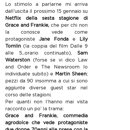
Lo stimolo a parlarne mi arriva 
dall’uscita il prossimo 15 gennaio su 
Netflix della sesta stagione di 
Grace and Frankie,
 che per chi non 
la conosce vede come 
protagoniste 
Jane Fonda
 e 
Lily 
Tomlin
 (la coppia del film Dalle 9 
alle 5...orario continuato), 
Sam 
Waterston 
(forse se vi dico Law 
and Order e The Newsroom lo  
individuate subito) e 
Martin Sheen
; 
pezzi da 90 insomma a cui si sono 
aggiunte diverse guest star nel 
corso delle stagioni.
Per quanti non l’hanno mai vista 
racconto un po’ la trama: 
Grace and Frankie, commedia 
agrodolce che vede protagoniste 
due donne 70enni alle prese con la 