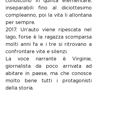
conoscono in quinta elementare, 
inseparabili fino al diciottesimo 
compleanno, poi la vita li allontana 
per sempre.
2017. Un’auto viene ripescata nel 
lago, forse è la ragazza scomparsa 
molti anni fa e i tre si ritrovano a 
confrontare vite e silenzi.
La voce narrante è Virginie, 
giornalista da poco arrivata ad 
abitare in paese, ma che conosce 
molto bene tutti i protagonisti 
della storia.
Pagina dopo pagina scopriamo 
quanto accaduto ad Adrien, 
Étienne e Nina. 
La capacità di raccontare storie 
semplici, ma con perizia di dettagli, 