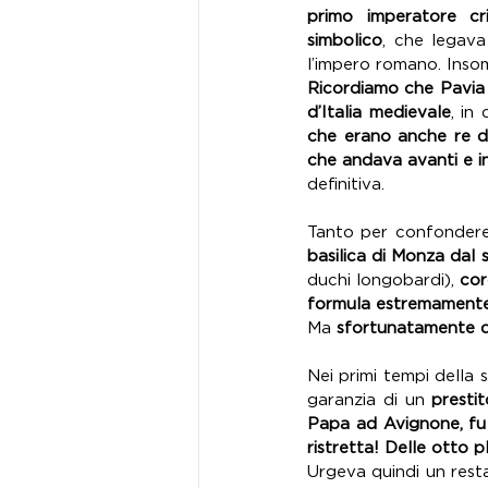
primo imperatore cr
simbolico
, che legava
Ricordiamo che Pavia 
d’Italia medievale
, in
che erano anche re d’
che andava avanti e i
definitiva.
Tanto per confondere 
basilica di Monza dal 
duchi longobardi), 
cor
formula estremamente s
Ma 
sfortunatamente qu
Nei primi tempi della s
garanzia di un 
presti
Papa ad Avignone, fu 
ristretta! Delle otto 
Urgeva quindi un resta