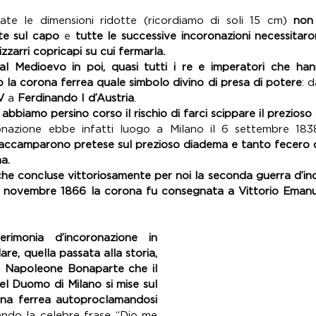
ate le dimensioni ridotte (ricordiamo di soli 15 cm) 
non 
te sul capo
 e
 tutte le successive incoronazioni necessitaro
izzarri copricapi su cui fermarla.
al Medioevo in poi, quasi tutti i re e imperatori che han
 la corona ferrea quale simbolo divino di presa di potere
: d
V
 a 
Ferdinando I d’Austria
. 
abbiamo persino corso il rischio di farci scippare il prezioso 
onazione ebbe infatti luogo a Milano il 6 settembre 183
i accamparono pretese sul prezioso diadema e tanto fecero ch
a.
che concluse vittoriosamente per noi la seconda guerra d’ind
4 novembre 1866 la corona fu consegnata a Vittorio Emanue
erimonia d’incoronazione in 
re, quella passata alla storia, 
di Napoleone Bonaparte che il 
l Duomo di Milano si mise sul 
na ferrea autoproclamandosi 
ndo la celebre frase “Dio me 