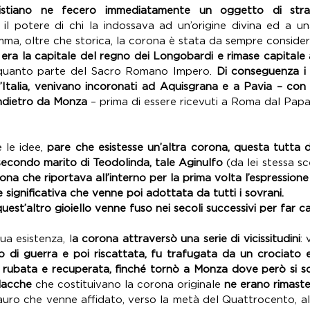
istiano ne fecero immediatamente un oggetto di straor
 il potere di chi la indossava ad un’origine divina ed a un
era la capitale del regno dei Longobardi e rimase capitale
 quanto parte del Sacro Romano Impero.
 Di conseguenza i n
Italia, venivano incoronati ad Aquisgrana e a Pavia – con 
ndietro da Monza
 – prima di essere ricevuti a Roma dal Papa
le idee,
 pare che esistesse un’altra corona, questa tutta d’
secondo marito di Teodolinda, tale Aginulfo
 (da lei stessa sc
ona che riportava all’interno per la prima volta l’espressione
ignificativa che venne poi adottata da tutti i sovrani.
est’altro gioiello venne fuso nei secoli successivi per far c
ua esistenza, l
a corona attraversò una serie di vicissitudini
:
to di guerra e poi riscattata, fu trafugata da un crociato e 
rubata e recuperata, finché tornò a Monza dove però si scopr
placche 
che costituivano la corona originale
 ne erano rimaste
uro che venne affidato, verso la metà del Quattrocento, all’