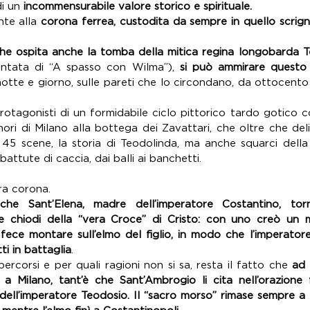
i un 
incommensurabile valore storico e spirituale.
nte alla 
corona ferrea, custodita da sempre in quello scrign
he ospita anche la tomba della mitica regina longobarda 
untata di “A spasso con Wilma”), 
si può ammirare questo g
notte e giorno, sulle pareti che lo circondano, da ottocento
protagonisti di un formidabile ciclo pittorico tardo gotico 
ri di Milano alla bottega dei Zavattari, che oltre che deliz
in 45 scene, la storia di Teodolinda, ma anche squarci della
battute di caccia, dai balli ai banchetti.  
ra corona. 
che Sant’Elena, madre dell’imperatore Costantino, t
chiodi della “vera Croce” di Cristo: con uno creò un mo
fece montare sull’elmo del figlio, in modo che l’imperatore 
i in battaglia
. 
percorsi e per quali ragioni non si sa, resta il fatto che 
ad 
 a Milano, tant’è che Sant’Ambrogio li cita nell’orazione
dell’imperatore Teodosio. Il “sacro morso” rimase sempre a 