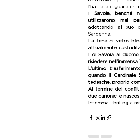
l’ha data e guai a chi 
I 
Savoia, benché ne
utilizzarono mai pe
adottando al suo p
Sardegna. 
La teca di vetro blin
attualmente custodit
I di Savoia al duomo 
risiedere nell’immensa 
L’ultimo trasferiment
quando il Cardinale 
tedesche, proprio com
Al termine del conflit
due canonici e nascost
Insomma, thrilling e m