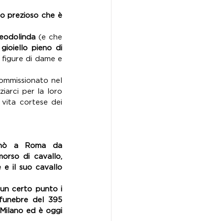
o prezioso che è 
Teodolinda
 (e che 
ioiello pieno di 
 figure di dame e 
commissionato nel 
iarci per la loro 
 vita cortese dei 
ornò a Roma da 
rso di cavallo, 
e il suo cavallo 
un certo punto i 
 funebre del 395 
Milano ed è oggi 