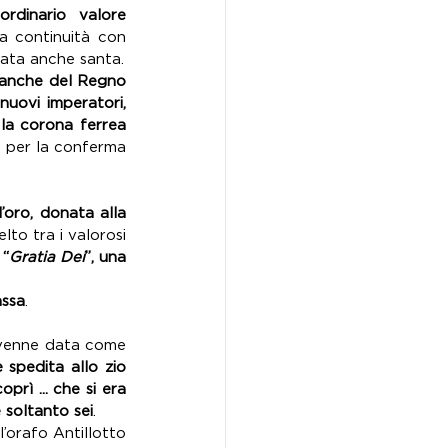
dinario valore 
a continuità con 
l’impero romano. Insomma, oltre che storica, la corona è stata da sempre considerata anche santa. 
 anche del Regno 
uovi imperatori, 
la corona ferrea 
 per la conferma 
oro, donata alla 
elto tra i valorosi 
 “
Gratia Dei
”, una 
assa
.
 venne data come 
spedita allo zio 
ì ... che si era 
 soltanto sei
. 
orafo Antillotto 