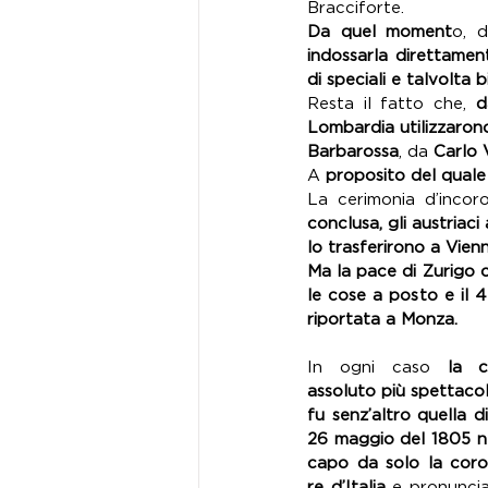
Bracciforte. 
Da quel moment
o, d
indossarla direttamen
di speciali e talvolta b
Resta il fatto che, 
d
Lombardia utilizzarono
Barbarossa
, da 
Carlo 
A
 proposito del quale 
La cerimonia d’incor
conclusa, gli austriac
lo trasferirono a Vienn
Ma la pace di Zurigo 
le cose a posto e il 
riportata a Monza.
In ogni caso 
la c
assoluto più spettacola
fu senz’altro quella 
26 maggio del 1805 ne
capo da solo la coro
re d’Italia
 e pronuncia