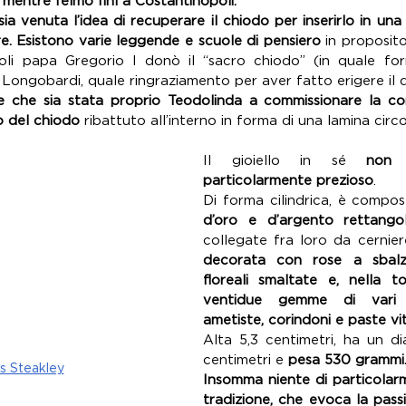
entre l’elmo finì a Costantinopoli.
ia venuta l’idea di recuperare il chiodo per inserirlo in una
e. Esistono varie leggende e scuole di pensiero
 in proposit
li papa Gregorio I donò il “sacro chiodo” (in quale for
 Longobardi, quale ringraziamento per aver fatto erigere il
 che sia stata proprio Teodolinda a commissionare la co
o del chiodo
 ribattuto all’interno in forma di una lamina circol
Il gioiello in sé 
non 
particolarmente prezioso
. 
Di forma cilindrica, è compo
d’oro e d’argento rettangol
collegate fra loro da cernier
decorata con rose a sbalz
floreali smaltate e, nella tot
ventidue gemme di vari co
ametiste, corindoni e paste vi
Alta 5,3 centimetri, ha un dia
centimetri e 
pesa 530 grammi.
s Steakley
Insomma niente di particolarm
tradizione, che evoca la passio