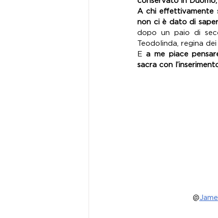
conservato in Duomo, m
A chi effettivamente s
non ci è dato di saper
dopo un paio di seco
Teodolinda, regina dei
E 
a me piace pensare
sacra con l’inseriment
@
Jame