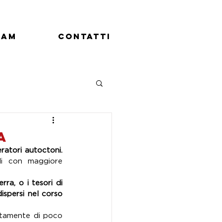
eam
Contatti
a
La storia milanese, come del resto quella italiana, contempla ben pochi re e imperatori autoctoni. 
li con maggiore 
ra, o i tesori di 
spersi nel corso 
stamente di poco 