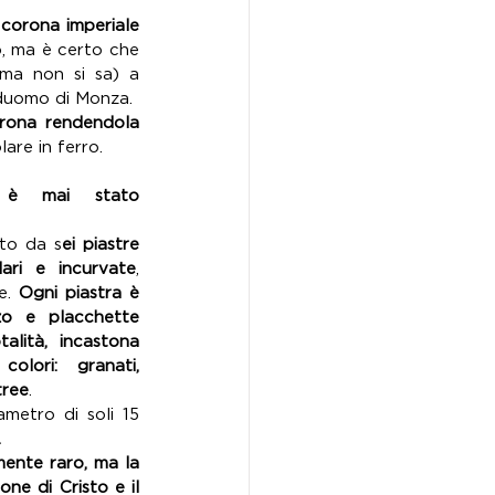
 corona imperiale 
o, ma è certo che 
ma non si sa) a 
 duomo di Monza. 
rona rendendola 
are in ferro.  
è mai stato 
sto da s
ei piastre 
ari e incurvate
, 
e. 
Ogni piastra è 
o e placchette 
alità, incastona 
lori: granati, 
tree
. 
metro di soli 15 
 
ente raro, ma la 
ne di Cristo e il 