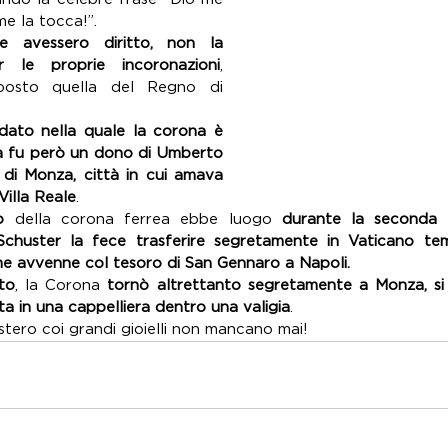
me la tocca!”.
 avessero diritto, non la 
r le proprie incoronazioni
, 
osto quella del Regno di 
dato nella quale la corona è 
a fu però un dono di Umberto 
di Monza, città in cui amava 
Villa Reale
. 
o
 della corona ferrea ebbe luogo 
durante la seconda 
Schuster la fece trasferire segretamente in Vaticano tem
e avvenne col tesoro di San Gennaro a Napoli.
to
, la Corona 
tornò altrettanto segretamente a Monza, si 
a in una cappelliera dentro una valigia
. 
istero coi grandi gioielli non mancano mai!