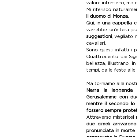
valore intrinseco, ma d
Mi riferisco naturalme
il duomo di Monza.
Qui, i
n una cappella c
varrebbe un’intera p
suggestioni
, vegliato 
cavalieri. 
Sono questi infatti i 
Quattrocento dai Signo
bellezza, illustrano, 
tempi, dalle feste alle 
Ma torniamo alla nost
Narra la leggenda 
Gerusalemme con due 
mentre il secondo lo 
fossero sempre protett
Attraverso misteriosi 
due cimeli arrivarono
pronunciata in morte 