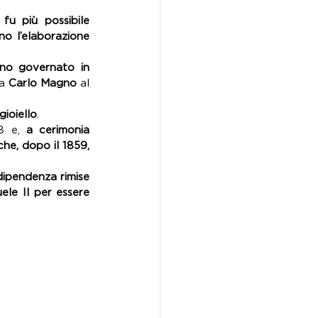
fu più possibile 
no l’elaborazione 
no governato in 
a 
Carlo Magno
 al 
gioiello
. 
8 e, 
a cerimonia 
e, dopo il 1859, 
ipendenza rimise 
le II per essere 