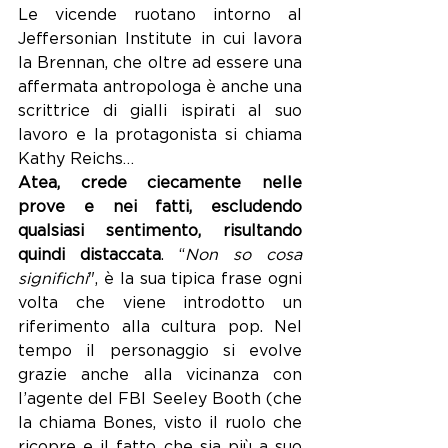
Le vicende ruotano intorno al 
Jeffersonian Institute in cui lavora 
la Brennan, che oltre ad essere una 
affermata antropologa è anche una 
scrittrice di gialli ispirati al suo 
lavoro e la protagonista si chiama 
Kathy Reichs…
Atea, crede ciecamente nelle 
prove e nei fatti, escludendo 
qualsiasi sentimento, risultando 
quindi distaccata
. “
Non so cosa 
significhi
", è la sua tipica frase ogni 
volta che viene introdotto un 
riferimento alla cultura pop. Nel 
tempo il personaggio si evolve 
grazie anche alla vicinanza con 
l’agente del FBI Seeley Booth (che 
la chiama Bones, visto il ruolo che 
ricopre e il fatto che sia più a suo 