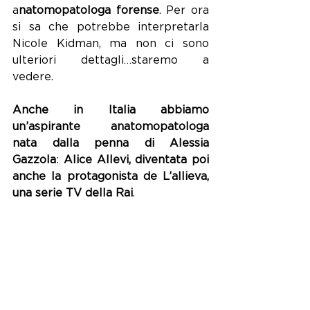
a
natomopatologa forense
. Per ora 
si sa che potrebbe interpretarla 
Nicole Kidman, ma non ci sono 
ulteriori dettagli…staremo a 
vedere.
Anche in Italia abbiamo 
un’aspirante anatomopatologa 
nata dalla penna di Alessia 
Gazzola
: 
Alice Allevi, diventata poi 
anche la protagonista de L’allieva, 
una serie TV della Rai
.
Studentessa presso l’Istituto di 
medicina legale di Roma, 
è 
maldestra e goffa
, probabilmente 
non la migliore allieva, 
ma quanto 
si ritrova coinvolta in alcuni casi di 
morti sospette, si scopre il suo 
naturale talento per le indagini
.