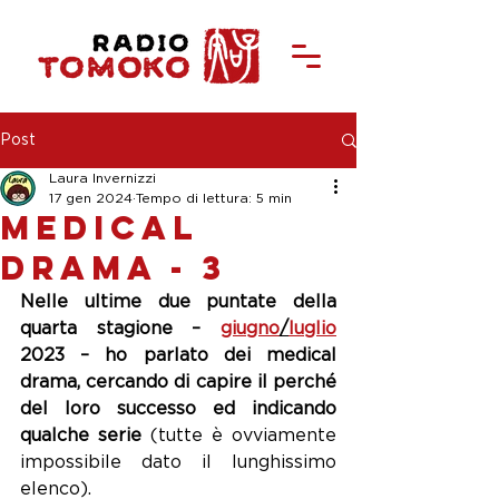
Post
Laura Invernizzi
17 gen 2024
Tempo di lettura: 5 min
Medical
Drama - 3
Nelle ultime due puntate della 
quarta stagione – 
giugno
/
luglio
2023 – ho parlato dei medical 
drama, cercando di capire il perché 
del loro successo ed indicando 
qualche serie
 (tutte è ovviamente 
impossibile dato il lunghissimo 
elenco).