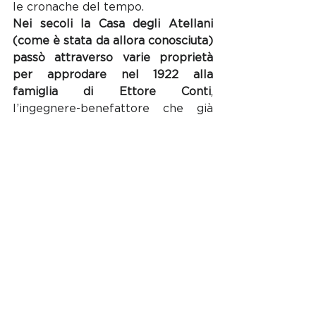
le cronache del tempo. 
Nei secoli la Casa degli Atellani 
(come è stata da allora conosciuta) 
passò attraverso varie proprietà 
per approdare nel 1922 alla 
famiglia di Ettore Conti
, 
l’ingegnere-benefattore che già 
abbiamo conosciuto nella 
precedente puntata nella veste di 
sponsor principale del restauro 
della chiesa di Santa Maria delle 
Grazie. Il Conti in effetti si 
innamora di tutta la zona, acquista 
anche il palazzo adiacente alla 
Casa degli Atellani (l’attuale 
numero 65 di corso Magenta), il 
portico di congiungimento, le vigne 
(compresa quella di Leonardo) e 
affida la riorganizzazione del tutto 