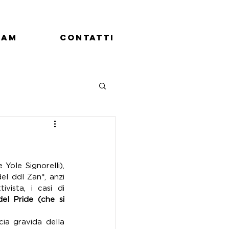
eam
Contatti
 (Josephine Yole Signorelli), 
l ddl Zan*, anzi 
ista, i casi di 
l Pride (che si 
ia gravida della 