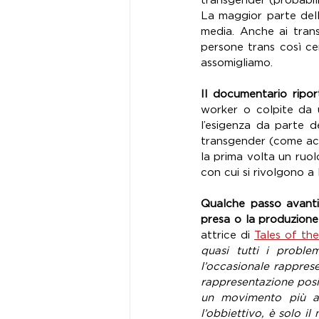
transgender (probabilm
La maggior parte dell
media. Anche ai tran
persone trans così ce
assomigliamo.
Il documentario riport
worker o colpite da u
l’esigenza da parte d
transgender (come acc
la prima volta un ruol
con cui si rivolgono a
Qualche passo avanti
presa o la produzion
attrice di 
Tales of the
quasi tutti i proble
l’occasionale rappres
rappresentazione posit
un movimento più am
l’obbiettivo, è solo 