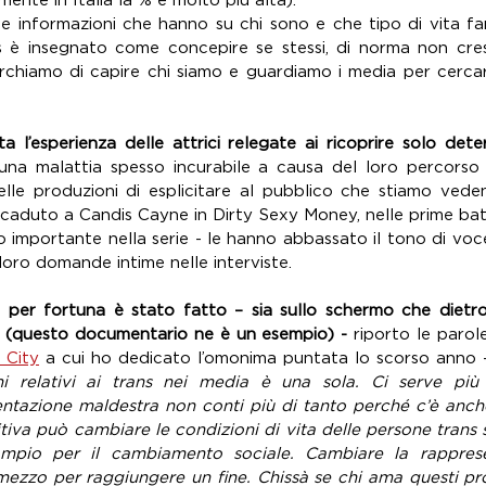
ente in Italia la % è molto più alta). 
e informazioni che hanno su chi sono e che tipo di vita fa
s è insegnato come concepire se stessi, di norma non cres
rchiamo di capire chi siamo e guardiamo i media per cercare
a l’esperienza delle attrici relegate ai ricoprire solo deter
na malattia spesso incurabile a causa del loro percorso d
elle produzioni di esplicitare al pubblico che stiamo ved
aduto a Candis Cayne in Dirty Sexy Money, nelle prime bat
o importante nella serie - le hanno abbassato il tono di voc
 loro domande intime nelle interviste.
 per fortuna è stato fatto – sia sullo schermo che dietro
e (questo documentario ne è un esempio) - 
riporto le parole
 City
 a cui ho dedicato l’omonima puntata lo scorso anno 
mi relativi ai trans nei media è una sola. Ci serve più s
entazione maldestra non conti più di tanto perché c’è anche
iva può cambiare le condizioni di vita delle persone trans so
pio per il cambiamento sociale. Cambiare la rapprese
il mezzo per raggiungere un fine. Chissà se chi ama questi p