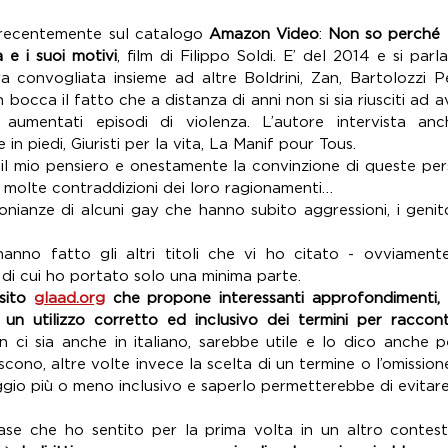
o recentemente sul catalogo 
Amazon Video
: 
Non so perché t
 e i suoi motivi
, film di Filippo Soldi. E’ del 2014 e si parl
a convogliata insieme ad altre Boldrini, Zan, Bartolozzi Pe
 bocca il fatto che a distanza di anni non si sia riusciti ad a
aumentati episodi di violenza. L’autore intervista anc
in piedi, Giuristi per la vita, La Manif pour Tous.
il mio pensiero e onestamente la convinzione di queste per
 molte contraddizioni dei loro ragionamenti…
onianze di alcuni gay che hanno subito aggressioni, i genito
nno fatto gli altri titoli che vi ho citato - ovviamente
di cui ho portato solo una minima parte.
sito 
glaad.org
 che propone interessanti approfondimenti, 
un utilizzo corretto ed inclusivo dei termini per raccont
 ci sia anche in italiano, sarebbe utile e lo dico anche 
iscono, altre volte invece la scelta di un termine o l’omissione
aggio più o meno inclusivo e saperlo permetterebbe di evitare 
se che ho sentito per la prima volta in un altro contesto