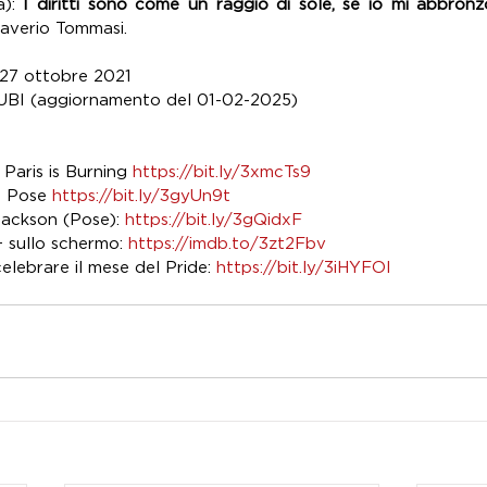
a): 
I diritti sono come un raggio di sole, se io mi abbron
 Saverio Tommasi.
l 27 ottobre 2021
MUBI (aggiornamento del 01-02-2025)
Paris is Burning 
https://bit.ly/3xmcTs9
i Pose 
https://bit.ly/3gyUn9t
Jackson (Pose): 
https://bit.ly/3gQidxF
sullo schermo: 
https://imdb.to/3zt2Fbv
celebrare il mese del Pride: 
https://bit.ly/3iHYFOl