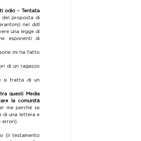
i odio – Tentata 
a del proposta di 
rantoni) nel ddl 
vere una legge di 
he esponenti di 
sone mi ha fatto 
ri di un ragazzo 
 si tratta di un 
tra questi Media 
are la comunità 
per me perché se 
 di una lettera e 
errori).
 (il testamento 