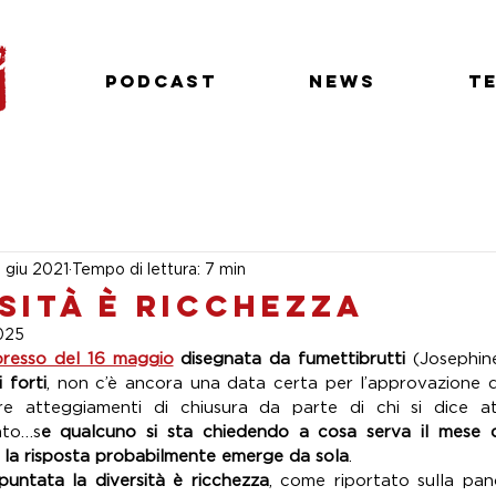
Podcast
News
T
6 giu 2021
Tempo di lettura: 7 min
sità è ricchezza
025
presso del 16 maggio
 disegnata da fumettibrutti
 forti
, non c’è ancora una data certa per l’approvazione de
 atteggiamenti di chiusura da parte di chi si dice attiv
nto…s
e qualcuno si sta chiedendo a cosa serva il mese de
 la risposta probabilmente emerge da sola
.
puntata la diversità è ricchezza
, come riportato sulla panc