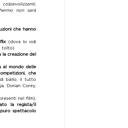
colpevolizzanti, 
chermo non sarà 
uzioni che hanno 
lix
 (dove lo vidi 
 tolto).
 la creazione del 
a al mondo delle 
ompetizioni, che 
 ballo, il tutto 
a, Dorian Corey, 
(oltre a non aver ricevuto compenso da parte di alcune persone presenti nel film), 
 la regista/il 
 puro spettacolo 