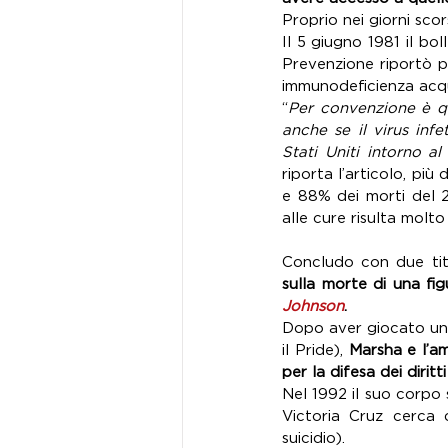
Proprio nei giorni sco
Il 5 giugno 1981 il bol
Prevenzione riportò p
immunodeficienza acqui
“
Per convenzione è qu
anche se il virus infe
Stati Uniti intorno al
riporta l’articolo, più
e 88% dei morti del 2
alle cure risulta molto d
Concludo con due titol
sulla morte di una fi
Johnson
.
Dopo aver giocato un 
il Pride), 
Marsha e l’a
per la difesa dei diritti
Victoria Cruz cerca d
suicidio).