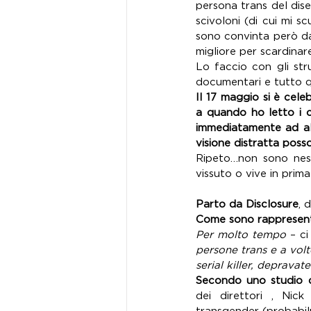
persona trans del dise
scivoloni (di cui mi s
sono convinta però da
migliore per scardinar
Lo faccio con gli str
documentari e tutto q
Il 17 maggio si è cele
a quando ho letto i c
immediatamente ad al
visione distratta poss
Ripeto…non sono ness
vissuto o vive in prima
Parto da Disclosure
, 
Come sono rappresenta
Per molto tempo
 – ci
persone trans e a volt
serial killer, deprava
Secondo uno studio
dei direttori , Nic