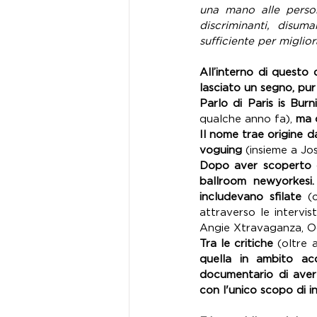
una mano alle persone
discriminanti, disum
sufficiente per miglio
All’interno di questo
lasciato un segno, p
Parlo di Paris is Burn
qualche anno fa), 
ma c
Il nome trae origine d
voguing
 (insieme a 
Jo
Dopo aver scoperto qu
ballroom newyorkesi. 
includevano sfilate
 (
attraverso le intervis
Angie Xtravaganza, Oc
Tra le critiche 
quella in ambito ac
documentario di aver 
con l'unico scopo di i