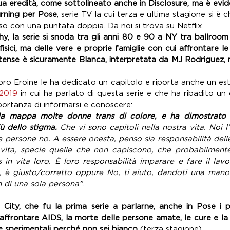
ua eredità, come sottolineato anche in Disclosure, ma è evid
Burning per Pose
, serie TV la cui terza e ultima stagione si è ch
orso con una puntata doppia. Da noi si trova su Netflix.
, la serie si snoda tra gli anni 80 e 90 a NY tra ballroom 
isici, ma delle vere e proprie famiglie con cui affrontare le 
ntense è sicuramente 
Blanca
, interpretata da 
MJ Rodriguez, 
libro Eroine le ha dedicato un capitolo e riporta anche un es
 2019
 in cui ha parlato di questa serie e che ha ribadito un
mportanza di informarsi e conoscere: 
lla mappa molte donne trans di colore, e ha dimostrato c
ù dello stigma.
 Che vi sono capitoli nella nostra vita. Noi 
 persone no. A essere onesta, penso sia responsabilità delle
 vita, specie quelle che non capiscono, che probabilment
in vita loro. È loro responsabilità imparare e fare il lavor
sì, è giusto/corretto oppure No, ti aiuto, dandoti una mano 
n di una sola persona”
.
City, che fu la prima serie a parlarne, anche in Pose i p
frontare AIDS, la morte delle persone amate, le cure e la no
e sperimentali perché non sei bianco 
(terza stagione).