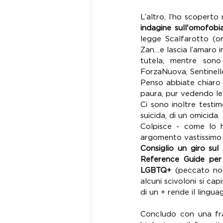
L’altro, l’ho scopert
indagine sull'omofobia
legge Scalfarotto (or
Zan…e lascia l’amaro in
tutela, mentre sono 
ForzaNuova, Sentinelle 
Penso abbiate chiaro 
paura, pur vedendo le
Ci sono inoltre testim
suicida, di un omicida.
Colpisce - come lo ha
argomento vastissimo 
Consiglio un giro sul 
Reference Guide per 
LGBTQ+ 
(peccato non
alcuni scivoloni si cap
di un + rende il lingu
Concludo con una fra