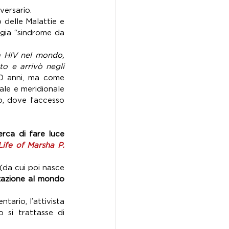
versario.
 delle Malattie e 
gia “sindrome da 
a HIV nel mondo, 
o e arrivò negli 
40 anni, ma come 
ale e meridionale 
, dove l’accesso 
rca di fare luce 
ife of Marsha P. 
da cui poi nasce 
zazione al mondo 
Nel 1992 il suo corpo senza vita fu ritrovato nel fiume Hudson e in questo documentario, l’attivista 
 si trattasse di 