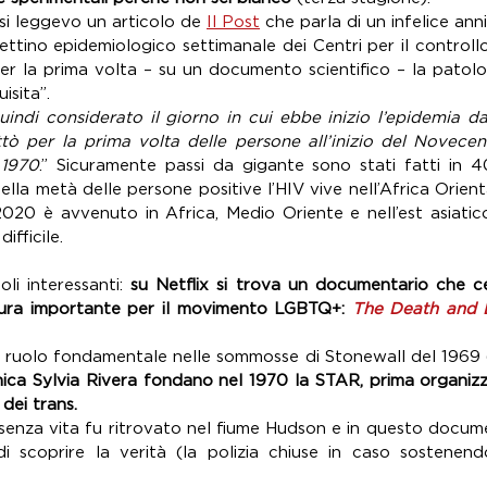
rsi leggevo un articolo de 
Il Post
 che parla di un infelice anni
lettino epidemiologico settimanale dei Centri per il controllo
er la prima volta – su un documento scientifico – la patolo
sita”. 
indi considerato il giorno in cui ebbe inizio l’epidemia d
ttò per la prima volta delle persone all’inizio del Novecent
 1970
.” Sicuramente passi da gigante sono stati fatti in 
 della metà delle persone positive l’HIV vive nell’Africa Orient
020 è avvenuto in Africa, Medio Oriente e nell’est asiatico
ifficile.
i interessanti: 
su Netflix si trova un documentario che ce
gura importante per il movimento LGBTQ+: 
The Death and L
ruolo fondamentale nelle sommosse di Stonewall del 1969 (
mica Sylvia Rivera fondano nel 1970 la STAR, prima organiz
 dei trans.
i scoprire la verità (la polizia chiuse in caso sostenendo