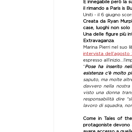
E innegabile però la s
il rimando a Paris is 
Uniti - il 6 giugno sc
Creata da Ryan Murphy
case, luoghi non solo f
Una delle figure più i
Extravaganza
. 
Marina Pierri nel suo 
intervista dell’agosto
espresso all’inizio…l’i
“
Pose ha inserito ne
esistenza c’è molto pi
saputo, ma molte altre
davvero nella nostra
visto una donna trans 
responsabilità dire “
lavoro di squadra, no
Come in Tales of the 
protagoniste devono af
avere accesso a quell