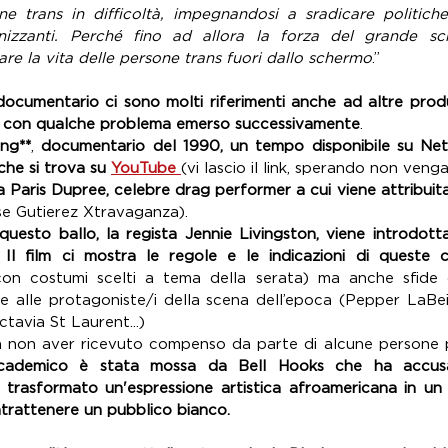
 trans in difficoltà, impegnandosi a sradicare politiche 
anizzanti. Perché fino ad allora la forza del grande s
rare la vita delle persone trans fuori dallo schermo
.”
 documentario ci sono molti riferimenti anche ad altre prod
ur con qualche problema emerso successivamente
.
ing**
, 
documentario del 1990, un tempo disponibile su Netf
he si trova su 
YouTube 
(vi lascio il link, sperando non venga
a Paris Dupree, celebre drag performer a cui viene attribuita
se Gutierez Xtravaganza).
esto ballo, la regista Jennie Livingston, viene introdott
Il film ci mostra le regole e le indicazioni di queste c
con costumi scelti a tema della serata) ma anche sfide di
te alle protagoniste/i della scena dell’epoca (Pepper LaBeij
tavia St Laurent...)
cademico è stata mossa da Bell Hooks che ha accusato
trasformato un'espressione artistica afroamericana in un
ntrattenere un pubblico bianco.