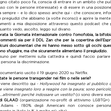
gno citato poco fa, conscia di entrare in un ambito che può 
cuso con le persone interessate) e di essere in una posizione 
 sempre – e lo dico spesso anche qui - che conoscere, inform
e pregiudizi che abbiamo (a volte inconsci) e aprire la mente
umenti a mia disposizione attraverso questo podcast che pa
uanto vedo, ascolto, leggo sul divano.
brata la 
Giornata internazionale contro l'omofobia, la bifobia
ommenti sia per il DDL Zan che per la copertina dell’Esp
cuni documentari che mi hanno messo sotto gli occhi quest
ono sfuggire, ma che sicuramente alimentano il pregiudizio.
uno per mettermi sulla cattedra e quindi faccio parlare 
 persona la discriminazione.
documentario uscito il 19 giugno 2020 su Netflix. 
te le persone transgender nei film o nelle serie?
 viene descritto qui - 
Hollywood ha insegnato al pubblico c
e viene insegnato loro a reagire con la paura; sono pericolo
te…altrimenti perché indossare un vestito?
 (ci sono diversi es
 di GLAAD
 (organizzazione no-profit di attivismo LGBTQ+) 
k Adams - l’80% degli Americani non conosce persona