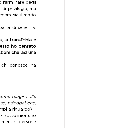
farmi fare degli 
di privilegio, ma 
arsi sia il modo 
.
rla di serie TV, 
, la transfobia e 
resso ho pensato 
ioni che ad una 
chi conosce, ha 
ome reagire alle 
se, psicopatiche, 
empi a riguardo)
– sottolinea uno 
lmente persone 