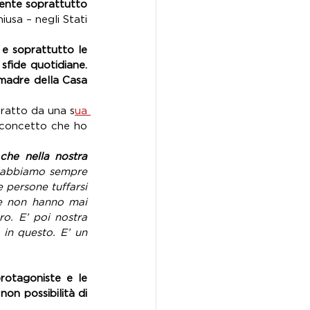
ente soprattutto 
iusa – negli Stati 
e soprattutto le 
sfide quotidiane. 
madre della Casa 
tratto da una s
ua 
 concetto che ho 
he nella nostra 
l’abbiamo sempre 
 persone tuffarsi 
e non hanno mai 
o. E’ poi nostra 
in questo. E’ un 
rotagoniste e le 
n possibilità di 