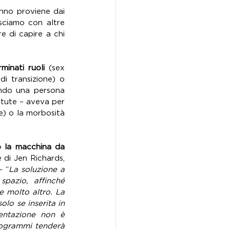
nno proviene dai 
ciamo con altre 
 di capire a chi 
minati ruoli
 (sex 
i transizione) o 
endo una persona 
tute – aveva per 
e) o la morbosità 
 la macchina da 
 di Jen Richards, 
– “
La soluzione a 
pazio, affinché 
 molto altro. La 
lo se inserita in 
ntazione non è 
rogrammi tenderà 