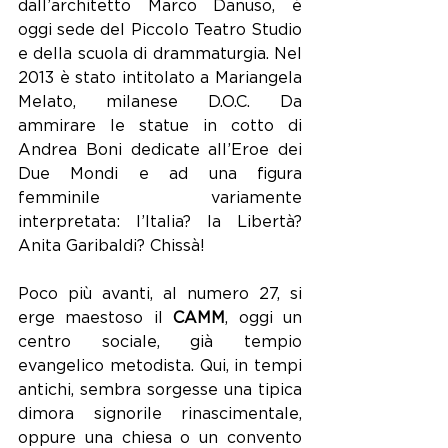
dall’architetto Marco Danuso, è 
oggi sede del Piccolo Teatro Studio 
e della scuola di drammaturgia. Nel 
2013 è stato intitolato a Mariangela 
Melato, milanese D.O.C. Da 
ammirare le statue in cotto di 
Andrea Boni dedicate all’Eroe dei 
Due Mondi e ad una figura 
femminile variamente 
interpretata: l’Italia? la Libertà? 
Anita Garibaldi? Chissà! 
Poco più avanti, al numero 27, si 
erge maestoso il 
CAMM
, oggi un 
centro sociale, già tempio 
evangelico metodista. Qui, in tempi 
antichi, sembra sorgesse una tipica 
dimora signorile rinascimentale, 
oppure una chiesa o un convento 