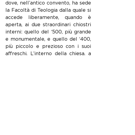
dove, nell’antico convento, ha sede 
la Facoltà di Teologia dalla quale si 
accede liberamente, quando è 
aperta, ai due straordinari chiostri 
interni: quello del ‘500, più grande 
e monumentale, e quello del ‘400, 
più piccolo e prezioso con i suoi 
affreschi. L’interno della chiesa, a 
tre navate e riportato alla 
disadorna muratura originale, è 
imponente e di grande atmosfera. 
Straordinario l’effetto luminoso 
distribuito in tutta la basilica, una 
soluzione architettonica che ha 
fatto scuola nel mondo. L’altare 
maggiore è un catafalco 
ottocentesco con due pulpiti 
laterali, ma è riscattato dai due 
organi affrescati da Aurelio Luini 